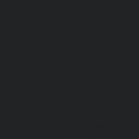
Isabelle Tembl-Böhler
Sonnenstraße 11
A-6922 Wolfurt
T 0043 650 3167421